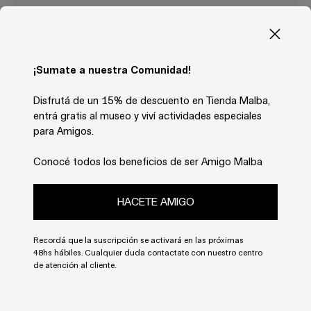
Descripción
Postal formato A6 que reproduce la obra
Fuiste
alpiste
(2000) de Luis Freisztav "El Búlgaro",
¡Sumate a nuestra Comunidad!
exhibida en la muestra
Terapia,
presentada en
Malba del 19 de marzo al 16 de agosto de 2021.
Disfrutá de un 15% de descuento en Tienda Malba,
entrá gratis al museo y viví actividades especiales
Medidas: 15 x 10 cm
para Amigos.
Conocé todos los beneficios de ser Amigo Malba
Estimar gastos de envío
HACETE AMIGO
País
Recordá que la suscripción se activará en las próximas
48hs hábiles. Cualquier duda contactate con nuestro centro
de atención al cliente.
Provincia