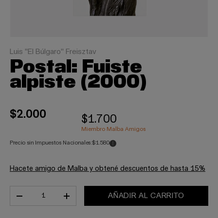
Luis "El Búlgaro" Freisztav
Postal: Fuiste
alpiste (2000)
$2.000
$1.700
Miembro Malba Amigos
Precio sin Impuestos Nacionales:
$1.580
Hacete amigo de Malba y obtené descuentos de hasta 15%
Cant.
AÑADIR AL CARRITO
-
+