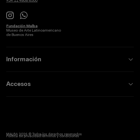
+54 11 4808 6500
Instagram
WhatsApp
Fundación Malba
Museo de Arte Latinoamericano
de Buenos Aires
Información
Accesos
MALBA 2026 © Todos los derechos reservados
Política de privacidad
Términos y condiciones