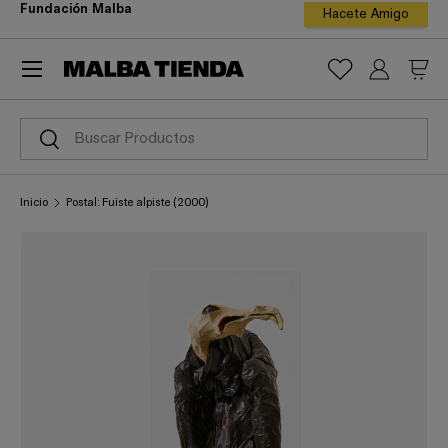
Fundación Malba
Hacete Amigo
ir al contenido
Menú
Iniciar ses
Carr
Buscar
Buscar
Inicio
Postal: Fuiste alpiste (2000)