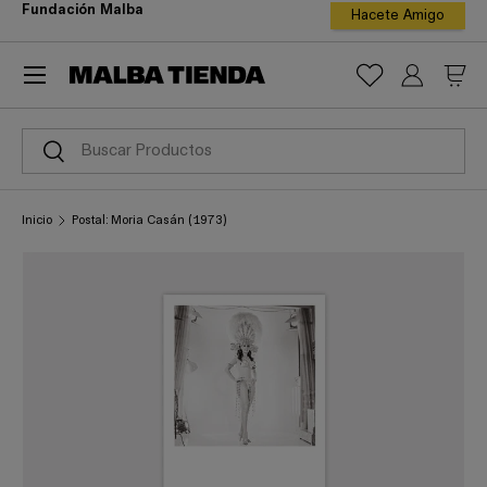
Fundación Malba
Hacete Amigo
ir al contenido
Menú
Iniciar ses
Carr
Buscar
Buscar
Inicio
Postal: Moria Casán (1973)