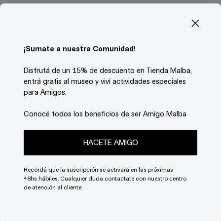
Descripción
Postal formato A6 que reproduce una fotografía de
Moria Casán tomada por el Foto Estudio Luisita
¡Sumate a nuestra Comunidad!
(1973), exhibida en la muestra
Temporada Fulgor
,
presentada en Malba del 5 de noviembre de 2021
Disfrutá de un 15% de descuento en Tienda Malba,
al 14 de marzo de 2022.
entrá gratis al museo y viví actividades especiales
para Amigos.
Medidas: 15 x 10 cm
Conocé todos los beneficios de ser Amigo Malba
Estimar gastos de envío
HACETE AMIGO
País
Recordá que la suscripción se activará en las próximas
48hs hábiles. Cualquier duda contactate con nuestro centro
de atención al cliente.
Provincia