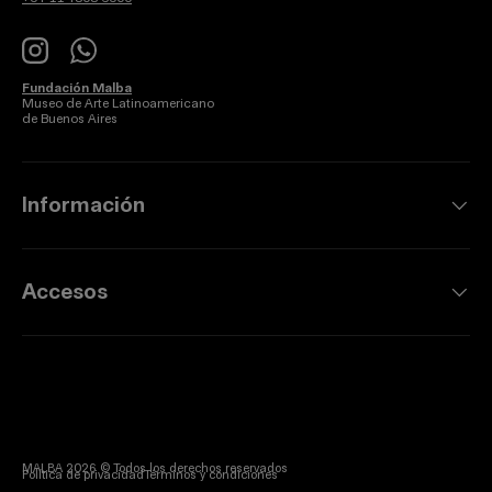
Instagram
WhatsApp
Fundación Malba
Museo de Arte Latinoamericano
de Buenos Aires
Información
Accesos
MALBA 2026 © Todos los derechos reservados
Política de privacidad
Términos y condiciones