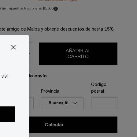
o sin Impuestos Nacionales:
$1.580
te amigo de Malba y obtené descuentos de hasta 15%
.
AÑADIR AL
+
CARRITO
imar gastos de envío
viví
Código
Provincia
postal
 el primero
calcular