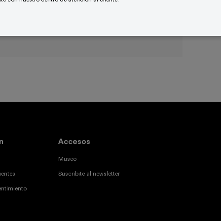
naneiras II
(2007) de Leda Catunda, exhibida en
19 de febrero al 9 de agosto de 2021.
n
Accesos
Museo
uentes
Suscribite al newsletter
entimiento