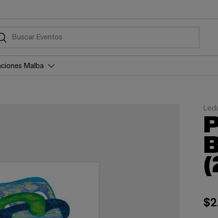
car
Buscar
aciones Malba
Led
P
B
(
$2