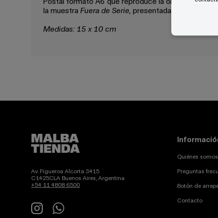
Postal formato A6 que reproduce la obra
Lagos e Ba
la muestra
Fuera de Serie,
presentada en Malba del 
Medidas: 15 x 10 cm
Informació
Quiénes somos
Av. Figueroa Alcorta 3415
Preguntas frec
C1425CLA Buenos Aires, Argentina
+54 11 4808 6500
Botón de arrep
Contacto
Instagram
WhatsApp