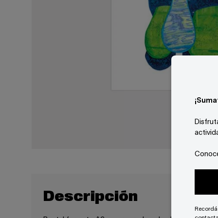
¡Suma
Disfrut
activid
Conocé
Descripción
Recordá 
contacta