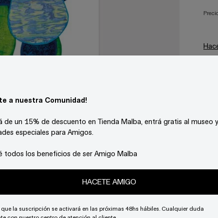
Preci
Hace
Cant
-
te a nuestra Comunidad!
Est
á de un 15% de descuento en Tienda Malba, entrá gratis al museo y 
ades especiales para Amigos.
País
¡Déjanos tu correo electrónico y sé
 todos los beneficios de ser Amigo Malba
en descubrir nuestras novedades!
HACETE AMIGO
¡quiero suscribirme!
que la suscripción se activará en las próximas 48hs hábiles. Cualquier duda
te con nuestro centro de atención al cliente.