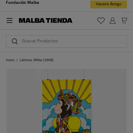
Fundación Malba
Hacete Amigo
ir al contenido
Menú
Iniciar ses
Carr
Buscar
Buscar
Inicio
Lámina: Áfrika (1968)