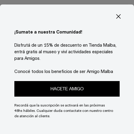
Descripción
Lámina formato B2 que reproduce la obra
Afrika
¡Sumate a nuestra Comunidad!
(1968) de Edgardo Giménez, exhibida en la
muestra
No habrá ninguno igual
, presentada en
Malba del 25 de agosto al 13 de noviembre de
Disfrutá de un 15% de descuento en Tienda Malba,
2023.
entrá gratis al museo y viví actividades especiales
para Amigos.
Medidas: 50 x 70 cm
Conocé todos los beneficios de ser Amigo Malba
Estimar gastos de envío
HACETE AMIGO
País
Recordá que la suscripción se activará en las próximas
48hs hábiles. Cualquier duda contactate con nuestro centro
de atención al cliente.
Provincia