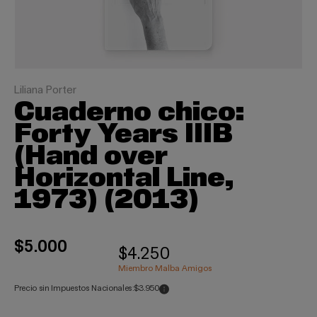
Liliana Porter
Cuaderno chico:
Forty Years IIIB
(Hand over
Horizontal Line,
1973) (2013)
$5.000
$4.250
Miembro Malba Amigos
Precio sin Impuestos Nacionales:
$3.950