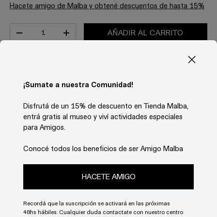
Hacete amigo de Malba y obtené descuentos de hasta 15%
Cant.
AÑADIR AL CARRITO
-
+
Descripción
¡Sumate a nuestra Comunidad!
Cuaderno que reproduce la obra
Forty Years IIIB
(Hand over Horizontal Line, 1973)
(2013) de
Disfrutá de un 15% de descuento en Tienda Malba,
Liliana Porter, exhibida en la muestra
Travesía
,
entrá gratis al museo y viví actividades especiales
presentada en Malba entre el 12 de Julio y el 13 de
para Amigos.
Octubre de 2025.
Características
Conocé todos los beneficios de ser Amigo Malba
Medidas: 14 x 9 cm.
Interior: 50 hojas lisas en papel bookcel 80 gr.
HACETE AMIGO
Recordá que la suscripción se activará en las próximas
Estimar gastos de envío
48hs hábiles. Cualquier duda contactate con nuestro centro