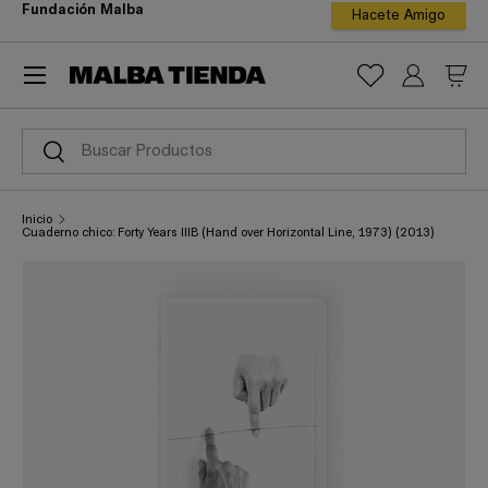
Fundación Malba
Hacete Amigo
ir al contenido
Menú
Iniciar ses
Carr
Buscar
Buscar
Inicio
Cuaderno chico: Forty Years IIIB (Hand over Horizontal Line, 1973) (2013)