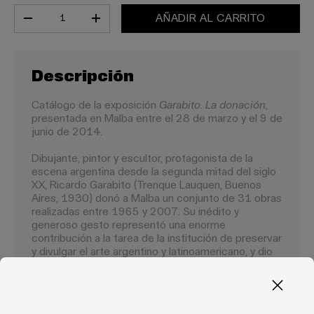
Cant.
AÑADIR AL CARRITO
-
+
Descripción
Catálogo de la exposición
Garabito. La donación
,
presentada en Malba entre el 28 de marzo y el 9 de
junio de 2014.
Dibujante, pintor y escultor, protagonista de la
escena argentina desde la segunda mitad del siglo
XX, Ricardo Garabito (Trenque Lauquen, Buenos
Aires, 1930) donó a Malba un conjunto de 31 obras
realizadas entre 1965 y 2007. Su inédito y
generoso gesto representó una enorme
contribución a la tarea de la institución de preservar
y divulgar el arte argentino y latinoamericano, y dio
lugar a una exposición con la que se editó este
catálogo.
El libro reproduce 13 pinturas, 6 dibujos y 12