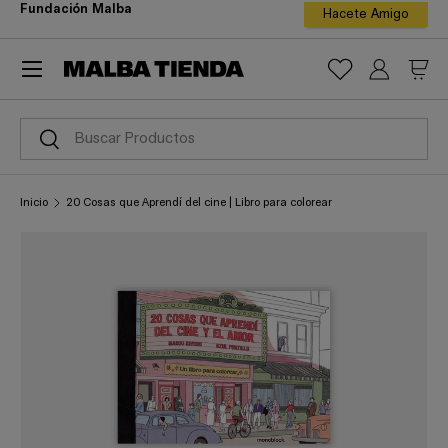
Fundación Malba
Hacete Amigo
ir al contenido
Menú
Iniciar ses
Carr
Buscar
Buscar
Inicio
20 Cosas que Aprendí del cine | Libro para colorear