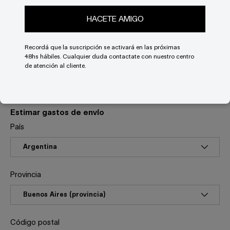
Encuadernación: Emblocado
HACETE AMIGO
Dimensiones: 21 x 15 cm
Peso: 350 gr
Idiomas: Español
Recordá que la suscripción se activará en las próximas
Páginas: 48
48hs hábiles. Cualquier duda contactate con nuestro centro
ISBN: 978-987-4768-68-1
de atención al cliente.
Estimar gastos de envío
País
Provincia
Código postal